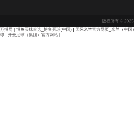
版权所有 © 20
万搏网
|
博鱼买球首选_博鱼买球(中国)
|
国际米兰官方网页_米兰（中国
球
|
开云足球（集团）官方网站
|