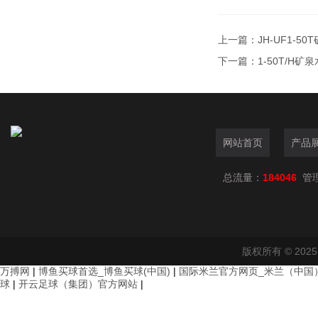
上一篇：
JH-UF1-5
下一篇：
1-50T/H
网站首页
产品
总流量：
184046
管
版权所有 © 20
万搏网
|
博鱼买球首选_博鱼买球(中国)
|
国际米兰官方网页_米兰（中国
球
|
开云足球（集团）官方网站
|