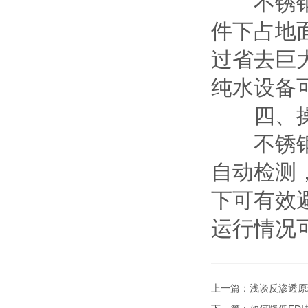
不锈钢超
件下占地
过省去巨
纯水设备
四、操
不锈钢超
自动检测
下可有效
运行情况
上一篇：
浅谈反渗透原