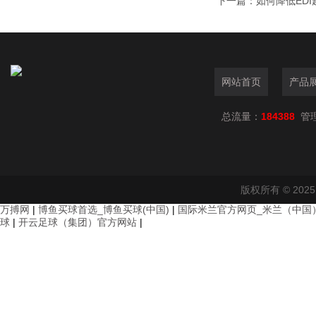
下一篇：
如何降低ED
网站首页
产品
总流量：
184388
管
版权所有 © 20
万搏网
|
博鱼买球首选_博鱼买球(中国)
|
国际米兰官方网页_米兰（中国
球
|
开云足球（集团）官方网站
|