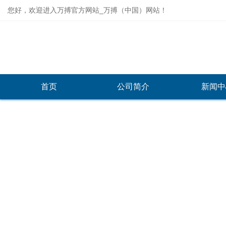
您好，欢迎进入万搏官方网站_万搏（中国）网站！
首页
公司简介
新闻中