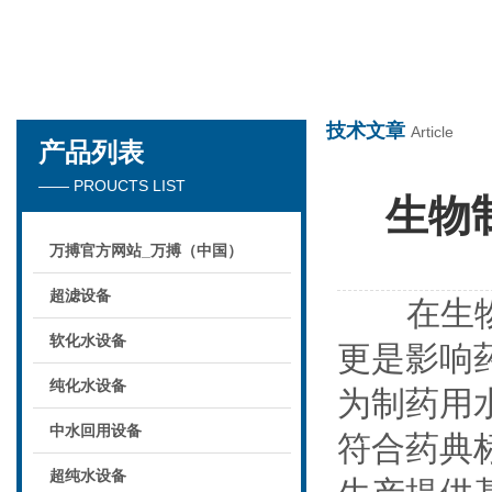
万搏官方网站_万搏（中国）
技术文章
Article
产品列表
—— PROUCTS LIST
生物
万搏官方网站_万搏（中国）
超滤设备
在生物制
软化水设备
更是影响
纯化水设备
为制药用
中水回用设备
符合药典
超纯水设备