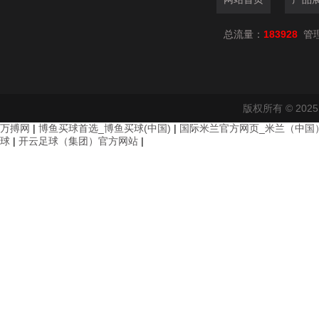
总流量：
183928
管
版权所有 © 20
万搏网
|
博鱼买球首选_博鱼买球(中国)
|
国际米兰官方网页_米兰（中国
球
|
开云足球（集团）官方网站
|