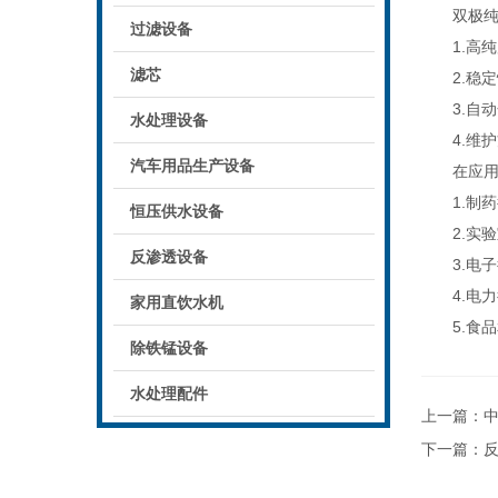
双极纯化
过滤设备
1.高纯度
滤芯
2.稳定
3.自动
水处理设备
4.维护
汽车用品生产设备
在应用方
1.制药
恒压供水设备
2.实验
反渗透设备
3.电子
4.电力
家用直饮水机
5.食品
除铁锰设备
水处理配件
上一篇：
下一篇：