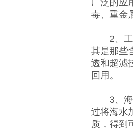
广泛的应
毒、重金
2、工业
其是那些
透和超滤
回用。
3、海水
过将海水
质，得到