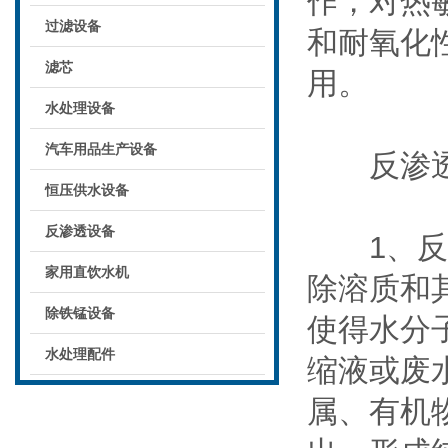
作，对热
过滤设备
和耐氧化性
滤芯
用。
水处理设备
汽车用品生产设备
反渗透
恒压供水设备
反渗透设备
1、反渗
家用直饮水机
除溶质和
除铁锰设备
使得水分
水处理配件
缩液或废
属、有机