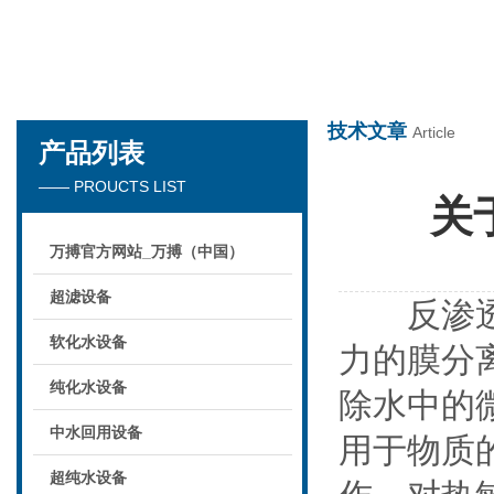
万搏官方网站_万搏（中国）
技术文章
Article
产品列表
—— PROUCTS LIST
关
万搏官方网站_万搏（中国）
超滤设备
反渗透加
软化水设备
力的膜分离
纯化水设备
除水中的
中水回用设备
用于物质
超纯水设备