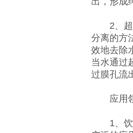
出，形成
2、超滤
分离的方法
效地去除
当水通过
过膜孔流
应用领
1、饮用