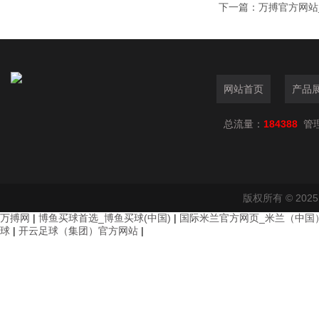
下一篇：
万搏官方网站
网站首页
产品
总流量：
184388
管
版权所有 © 20
万搏网
|
博鱼买球首选_博鱼买球(中国)
|
国际米兰官方网页_米兰（中国
球
|
开云足球（集团）官方网站
|