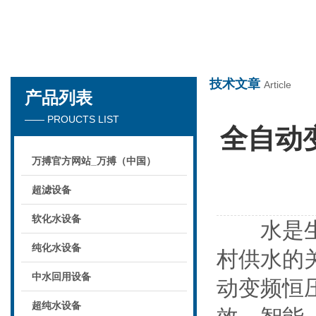
万搏官方网站_万搏（中国）
技术文章
Article
产品列表
—— PROUCTS LIST
全自动
万搏官方网站_万搏（中国）
超滤设备
软化水设备
水是生活
纯化水设备
村供水的
中水回用设备
动变频恒
超纯水设备