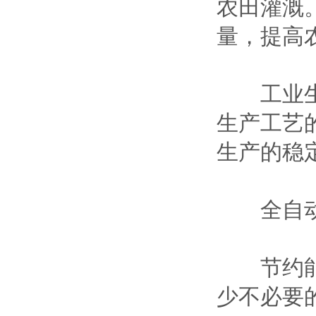
农田灌溉
量，提高
工业生产
生产工艺
生产的稳
全自动变
节约能源
少不必要