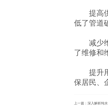
提高供水
低了管道
减少维护
了维修和
提升用户
保居民、
上一篇：
深入解析纯水