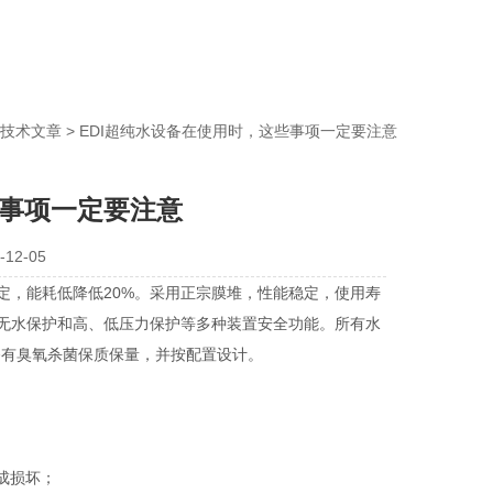
技术文章
> EDI超纯水设备在使用时，这些事项一定要注意
些事项一定要注意
12-05
，能耗低降低20%。采用正宗膜堆，性能稳定，使用寿
有无水保护和高、低压力保护等多种装置安全功能。所有水
备有臭氧杀菌保质保量，并按配置设计。
成损坏；