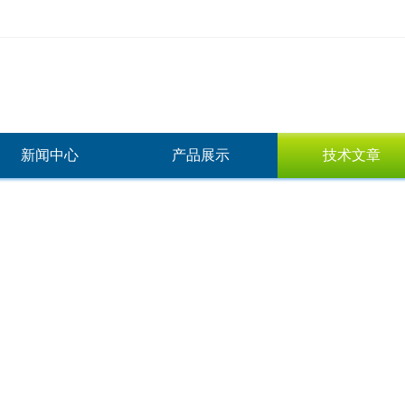
新闻中心
产品展示
技术文章