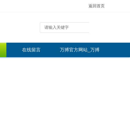
返回首页
在线留言
万搏官方网站_万搏
（中国）