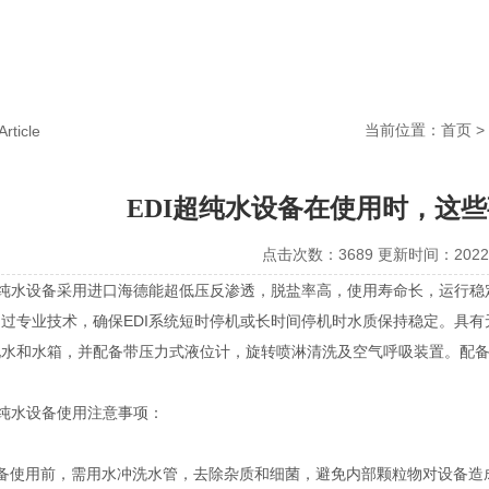
当前位置：
首页
>
Article
EDI超纯水设备在使用时，这
点击次数：3689 更新时间：2022-
纯水设备采用进口海德能超低压反渗透，脱盐率高，使用寿命长，运行稳定
过专业技术，确保EDI系统短时停机或长时间停机时水质保持稳定。具
化水和水箱，并配备带压力式液位计，旋转喷淋清洗及空气呼吸装置。配
纯水设备使用注意事项：
使用前，需用水冲洗水管，去除杂质和细菌，避免内部颗粒物对设备造