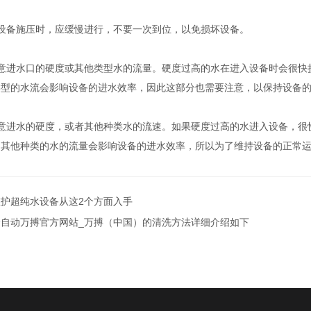
备施压时，应缓慢进行，不要一次到位，以免损坏设备。
进水口的硬度或其他类型水的流量。硬度过高的水在进入设备时会很快
类型的水流会影响设备的进水效率，因此这部分也需要注意，以保持设备
进水的硬度，或者其他种类水的流速。如果硬度过高的水进入设备，很
。其他种类的水的流量会影响设备的进水效率，所以为了维持设备的正常
维护超纯水设备从这2个方面入手
全自动万搏官方网站_万搏（中国）的清洗方法详细介绍如下