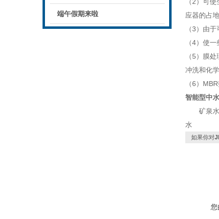
（2）可
端午假期来啦
应器的占
（3）由
（4）使
（5）膜
冲洗和化学
（6）MB
智能型中
矿泉水源
水
如果你对
您