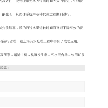
的高效性，使处理单元水力停留时间大大的缩短，生物反
）的生长，从而使系统中各种代谢过程顺利进行。
滤介质堵塞，膜的通过水量运转时间而逐渐下降有效的反
自动运行管理，在上海污水处理工程中得到了成功应用。
高压泵→超滤主机→臭氧发生器→气水混合器→饮用矿泉
家联系：