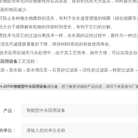
使生物处理单元内生物量维持在高浓度，使容积负荷大大提高，同时膜分离
地面积相应减少。
于可防止各种微生物菌群的流失，有利于生长速度缓慢的细菌（硝化细菌等
一些大分子难降解有机物的停留时间变长，有利于它们的分解。
处理技术与其它的过滤分离技术一样，在长期的运转过程中，膜作为一种过
清洗可减缓膜通量的下降，维持MBR系统的有效使用寿命。
R技术应用在城市污水处理中，由于其工艺简单，操作方便，可以实现全
水回用设备
工艺流程：
→原水箱→原水增压泵→石英砂过滤器→活性炭过滤器→精密过滤器→
JH-20T/H智能型中水回用设备
感兴趣，想了解更详细的产品信息，填写下表直接与厂
产品：
的单位：