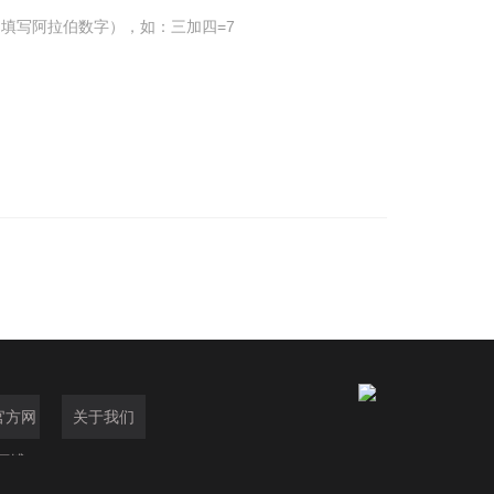
填写阿拉伯数字），如：三加四=7
官方网
关于我们
万搏