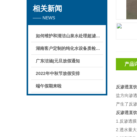
相关新闻
—— NEWS
如何维护和清洁山泉水处理超滤系统
湖南客户定制的纯化水设备质检后准备发货！
广东洁涵|元旦放假通知
产品
2022年中秋节放假安排
端午假期来啦
反渗透直
盐方向渗
产生了反
反渗透直
1.反渗透
2.透水量