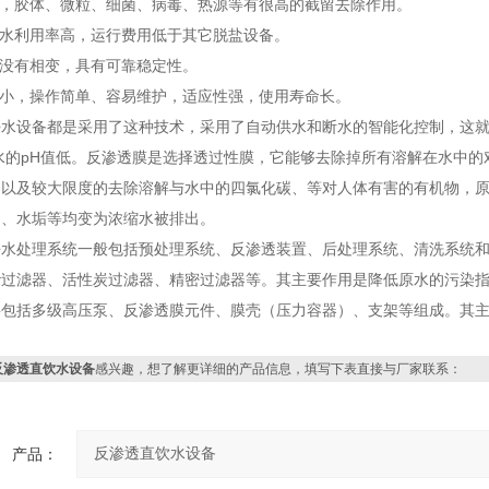
物，胶体、微粒、细菌、病毒、热源等有很高的截留去除作用。
，水利用率高，运行费用低于其它脱盐设备。
程没有相变，具有可靠稳定性。
积小，操作简单、容易维护，适应性强，使用寿命长。
净水设备都是采用了这种技术，采用了自动供水和断水的智能化控制，这
水的pH值低。反渗透膜是选择透过性膜，它能够去除掉所有溶解在水中
，以及较大限度的去除溶解与水中的四氯化碳、等对人体有害的有机物，
物、水垢等均变为浓缩水被排出。
净水处理系统一般包括预处理系统、反渗透装置、后处理系统、清洗系统
砂过滤器、活性炭过滤器、精密过滤器等。其主要作用是降低原水的污染
要包括多级高压泵、反渗透膜元件、膜壳（压力容器）、支架等组成。其
反渗透直饮水设备
感兴趣，想了解更详细的产品信息，填写下表直接与厂家联系：
产品：