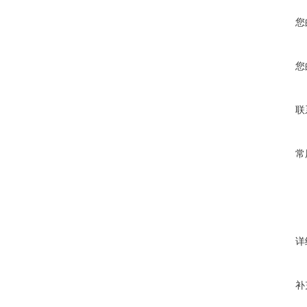
您
您
联
常
详
补