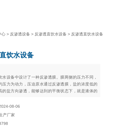
中心
>
反渗透设备
>
反渗透直饮水设备
> 反渗透直饮水设备
直饮水设备
：
饮水设备中设计了一种反渗透膜。膜两侧的压力不同，
的压力为动力，压迫原水通过反渗透膜，盐的浓度低的
高的盐方向渗透，能够达到的平衡状态下，就是液体的
当含有的盐水一侧的压力对于另一侧的渗透压力时候，
反方向的流动，就产生了反渗透过程。
2024-08-06
生产厂家
3798