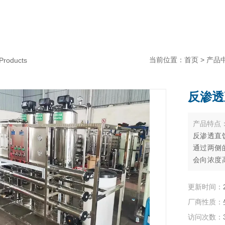
当前位置：
首页
>
产品
Products
反渗透
产品特点
反渗透直
通过两侧
会向浓度
渗透压。
就会发生
更新时间：
厂商性质：
访问次数：