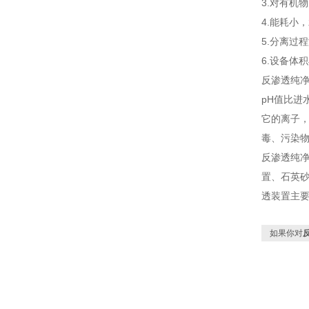
3.对有机
4.能耗小
5.分离过
6.设备体
反渗透纯
pH值比进
它的离子
毒、污染
反渗透纯
置、石英
透装置主
如果你对